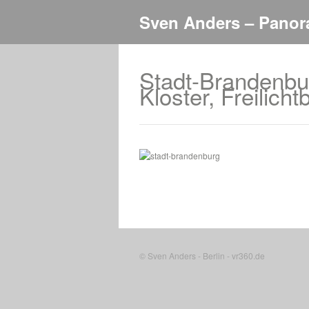
Sven Anders – Panor
Stadt-Brandenbur
Kloster, Freilich
© Sven Anders - Berlin - vr360.de