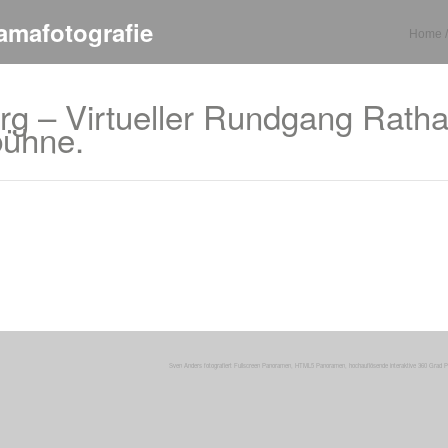
amafotografie
Home / 
g – Virtueller Rundgang Rathau
tbühne.
Sven Anders fotografiert
Fullscreen Panoramen,
HTML5 Panoramen,
hochauflösende
interaktive
360 Grad 