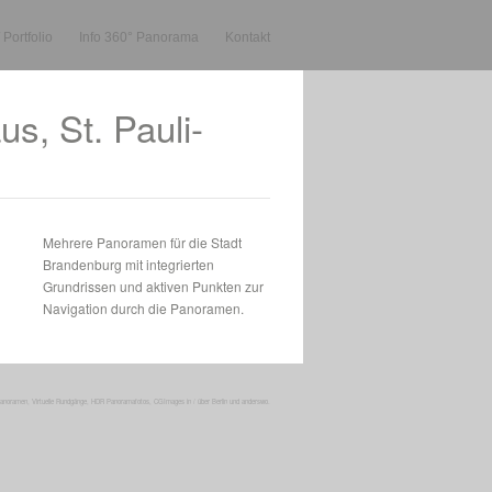
Portfolio
Info 360° Panorama
Kontakt
s, St. Pauli-
Mehrere Panoramen für die Stadt
Brandenburg mit integrierten
Grundrissen und aktiven Punkten zur
Navigation durch die Panoramen.
Panoramen
,
Virtuelle Rundgänge,
HDR Panoramafotos,
CGImages
in / über
Berlin
und
anderswo.