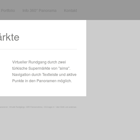
Portfolio
Info 360° Panorama
Kontakt
ärkte
Virtueller Rundgang durch zwei
türkische Supermärkte von "aima".
Navigation durch Textleiste und aktive
Punkte in den Panoramen möglich.
Panoramen
,
Virtuelle Rundgänge,
HDR Panoramafotos,
CGImages
in / über
Berlin
und
anderswo.