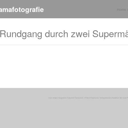
amafotografie
Home / 
er Rundgang durch zwei Superm
Sven Anders fotografiert
Fullscreen Panoramen,
HTML5 Panoramen,
hochauflösende
interaktive
360 Grad 