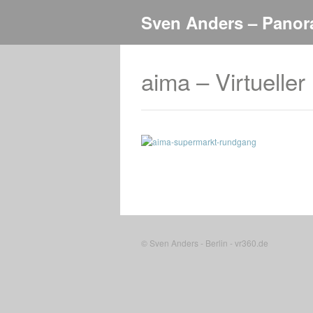
Sven Anders – Panor
aima – Virtuell
© Sven Anders - Berlin - vr360.de